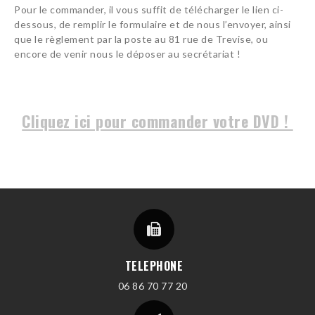
Pour le commander, il vous suffit de télécharger le lien ci-
DANSE ORIENTALE
dessous, de remplir le formulaire et de nous l’envoyer, ainsi
CONTACT
que le règlement par la poste au 81 rue de Trevise, ou
encore de venir nous le déposer au secrétariat !
Cliquez ici pour commander votre DVD !
TELEPHONE
06 86 70 77 20